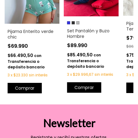
Pijam
Tend
Set Pantalón y Buzo
Pijama Enterito verde
Hombre
chic
$79
$89.990
$69.990
$86.9
$85.490,50
$75.
$66.490,50
con
con
Transferencia o
Trans
Transferencia o
depósito bancario
depós
depósito bancario
3
x
$29.996,67
sin interés
3
x
$2
3
x
$23.330
sin interés
Comprar
C
Comprar
Newsletter
Registrate y recibí nuestras ofertas.